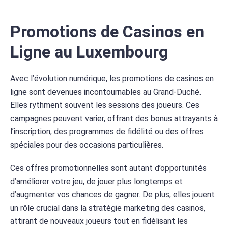
Promotions de Casinos en
Ligne au Luxembourg
Avec l’évolution numérique, les promotions de casinos en
ligne sont devenues incontournables au Grand-Duché.
Elles rythment souvent les sessions des joueurs. Ces
campagnes peuvent varier, offrant des bonus attrayants à
l’inscription, des programmes de fidélité ou des offres
spéciales pour des occasions particulières.
Ces offres promotionnelles sont autant d’opportunités
d’améliorer votre jeu, de jouer plus longtemps et
d’augmenter vos chances de gagner. De plus, elles jouent
un rôle crucial dans la stratégie marketing des casinos,
attirant de nouveaux joueurs tout en fidélisant les