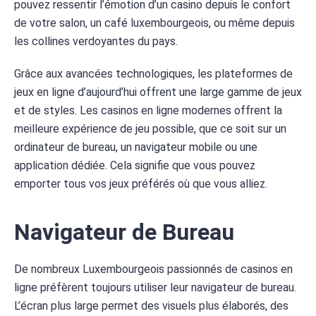
pouvez ressentir l’émotion d’un casino depuis le confort
de votre salon, un café luxembourgeois, ou même depuis
les collines verdoyantes du pays.
Grâce aux avancées technologiques, les plateformes de
jeux en ligne d’aujourd’hui offrent une large gamme de jeux
et de styles. Les casinos en ligne modernes offrent la
meilleure expérience de jeu possible, que ce soit sur un
ordinateur de bureau, un navigateur mobile ou une
application dédiée. Cela signifie que vous pouvez
emporter tous vos jeux préférés où que vous alliez.
Navigateur de Bureau
De nombreux Luxembourgeois passionnés de casinos en
ligne préfèrent toujours utiliser leur navigateur de bureau.
L’écran plus large permet des visuels plus élaborés, des