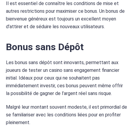
Il est essentiel de connaître les conditions de mise et
autres restrictions pour maximiser ce bonus. Un bonus de
bienvenue généreux est toujours un excellent moyen
d’attirer et de séduire les nouveaux utilisateurs.
Bonus sans Dépôt
Les bonus sans dépôt sont innovants, permettant aux
joueurs de tester un casino sans engagement financier
initial. Idéaux pour ceux qui ne souhaitent pas
immédiatement investir, ces bonus peuvent même offrir
la possibilité de gagner de l’argent réel sans risque.
Malgré leur montant souvent modeste, il est primordial de
se familiariser avec les conditions liées pour en profiter
pleinement.