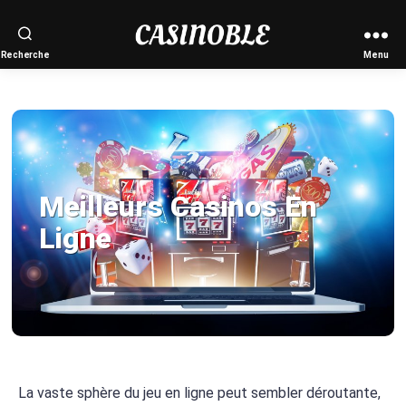
Casinoble
Recherche
Menu
2025
Meilleurs Casinos En
Ligne
La vaste sphère du jeu en ligne peut sembler déroutante,