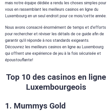
mais notre équipe dédiée a rendu les choses simples pour
vous en rassemblant les meilleurs casinos en ligne du
Luxembourg en un seul endroit pour ce mois/cette année.
Nous avons consacré énormément de temps et d’efforts
pour rechercher et réviser les détails de ce guide afin de
garantir qu’il réponde à nos standards exigeants.
Découvrez les meilleurs casinos en ligne au Luxembourg
qui offrent une expérience de jeu à la fois sécurisée et
époustouflante!
Top 10 des casinos en ligne
Luxembourgeois
1. Mummys Gold