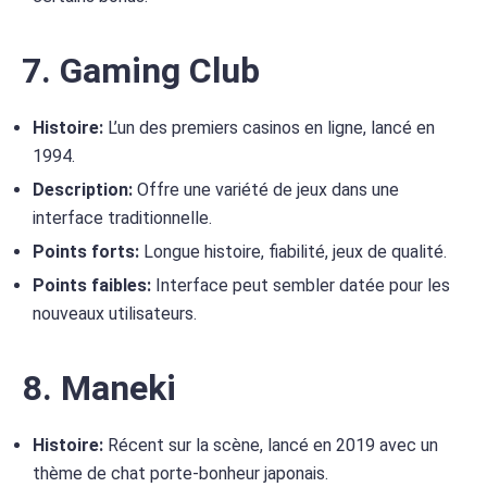
7. Gaming Club
Histoire:
L’un des premiers casinos en ligne, lancé en
1994.
Description:
Offre une variété de jeux dans une
interface traditionnelle.
Points forts:
Longue histoire, fiabilité, jeux de qualité.
Points faibles:
Interface peut sembler datée pour les
nouveaux utilisateurs.
8. Maneki
Histoire:
Récent sur la scène, lancé en 2019 avec un
thème de chat porte-bonheur japonais.