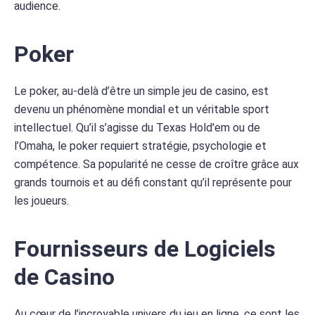
audience.
Poker
Le poker, au-delà d’être un simple jeu de casino, est
devenu un phénomène mondial et un véritable sport
intellectuel. Qu’il s’agisse du Texas Hold'em ou de
l’Omaha, le poker requiert stratégie, psychologie et
compétence. Sa popularité ne cesse de croître grâce aux
grands tournois et au défi constant qu’il représente pour
les joueurs.
Fournisseurs de Logiciels
de Casino
Au cœur de l’incroyable univers du jeu en ligne, ce sont les