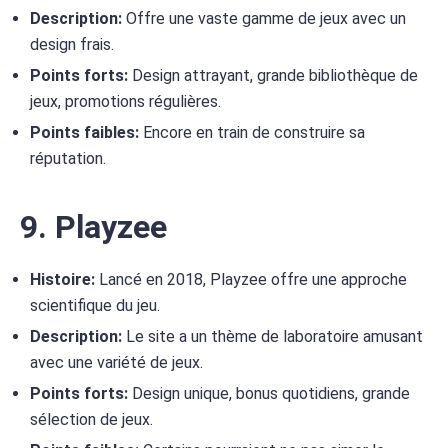
Description:
Offre une vaste gamme de jeux avec un
design frais.
Points forts:
Design attrayant, grande bibliothèque de
jeux, promotions régulières.
Points faibles:
Encore en train de construire sa
réputation.
9. Playzee
Histoire:
Lancé en 2018, Playzee offre une approche
scientifique du jeu.
Description:
Le site a un thème de laboratoire amusant
avec une variété de jeux.
Points forts:
Design unique, bonus quotidiens, grande
sélection de jeux.