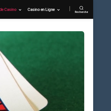
de Casino
Casino en Ligne
Recherche