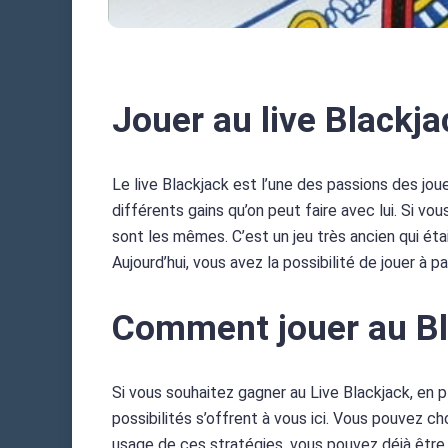
Jouer au live Blackja
Le live Blackjack est l’une des passions des jou
différents gains qu’on peut faire avec lui. Si vou
sont les mêmes. C’est un jeu très ancien qui éta
Aujourd’hui, vous avez la possibilité de jouer à 
Comment jouer au Bl
Si vous souhaitez gagner au Live Blackjack, en 
possibilités s’offrent à vous ici. Vous pouvez cho
usage de ces stratégies, vous pouvez déjà être sû