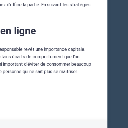
ez d’office la partie. En suivant les stratégies
en ligne
 responsable revêt une importance capitale.
certains écarts de comportement que l’on
aussi important d’éviter de consommer beaucoup
e personne qui ne sait plus se maîtriser.