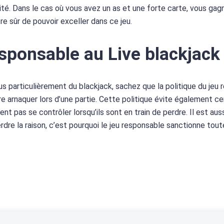
aité. Dans le cas où vous avez un as et une forte carte, vous gagn
e sûr de pouvoir exceller dans ce jeu.
sponsable au Live blackjack 
us particulièrement du blackjack, sachez que la politique du jeu
ire arnaquer lors d’une partie. Cette politique évite également 
ent pas se contrôler lorsqu’ils sont en train de perdre. Il est 
erdre la raison, c’est pourquoi le jeu responsable sanctionne tout